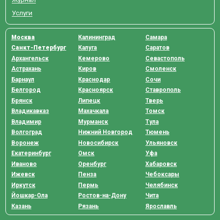
Услуги
Москва
Калининград
Самара
Санкт-Петербург
Калуга
Саратов
Архангельск
Кемерово
Севастополь
Астрахань
Киров
Смоленск
Барнаул
Краснодар
Сочи
Белгород
Красноярск
Ставрополь
Брянск
Липецк
Тверь
Владикавказ
Махачкала
Томск
Владимир
Мурманск
Тула
Волгоград
Нижний Новгород
Тюмень
Воронеж
Новосибирск
Ульяновск
Екатеринбург
Омск
Уфа
Иваново
Оренбург
Хабаровск
Ижевск
Пенза
Чебоксары
Иркутск
Пермь
Челябинск
Йошкар-Ола
Ростов-на-Дону
Чита
Казань
Рязань
Ярославль