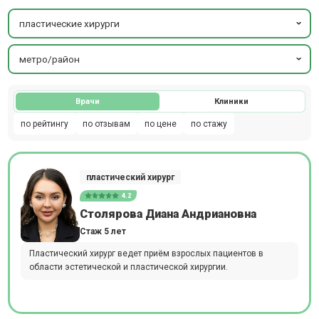
пластические хирурги
метро/район
Врачи
Клиники
по рейтингу
по отзывам
по цене
по стажу
пластический хирург
4.2
Столярова Диана Андриановна
Стаж 5 лет
Пластический хирург ведет приём взрослых пациентов в
области эстетической и пластической хирургии.