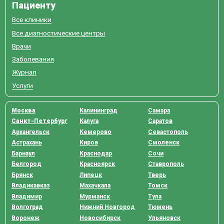
Пациенту
Все клиники
Все диагностические центры
Врачи
Заболевания
Журнал
Услуги
Москва
Калининград
Самара
Санкт-Петербург
Калуга
Саратов
Архангельск
Кемерово
Севастополь
Астрахань
Киров
Смоленск
Барнаул
Краснодар
Сочи
Белгород
Красноярск
Ставрополь
Брянск
Липецк
Тверь
Владикавказ
Махачкала
Томск
Владимир
Мурманск
Тула
Волгоград
Нижний Новгород
Тюмень
Воронеж
Новосибирск
Ульяновск