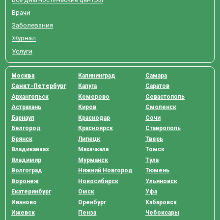
Врачи
Заболевания
Журнал
Услуги
Москва
Калининград
Самара
Санкт-Петербург
Калуга
Саратов
Архангельск
Кемерово
Севастополь
Астрахань
Киров
Смоленск
Барнаул
Краснодар
Сочи
Белгород
Красноярск
Ставрополь
Брянск
Липецк
Тверь
Владикавказ
Махачкала
Томск
Владимир
Мурманск
Тула
Волгоград
Нижний Новгород
Тюмень
Воронеж
Новосибирск
Ульяновск
Екатеринбург
Омск
Уфа
Иваново
Оренбург
Хабаровск
Ижевск
Пенза
Чебоксары