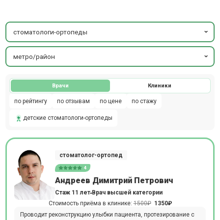
стоматологи-ортопеды
метро/район
Врачи
Клиники
по рейтингу
по отзывам
по цене
по стажу
детские стоматологи-ортопеды
стоматолог-ортопед
4
Андреев Димитрий Петрович
Стаж 11 лет
Врач высшей категории
Стоимость приёма в клинике:
1500₽
1350₽
Проводит реконструкцию улыбки пациента, протезирование с