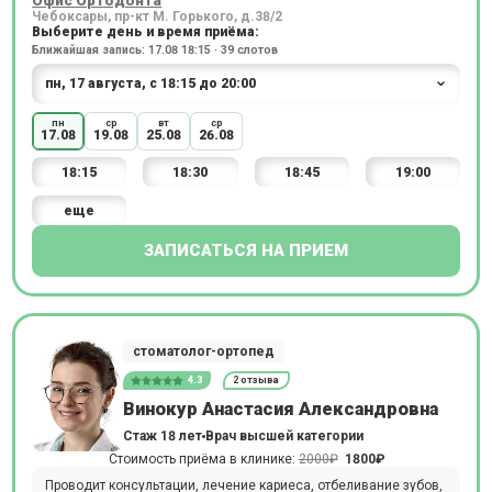
Офис Ортодонта
Чебоксары, пр-кт М. Горького, д.38/2
Выберите день и время приёма:
Ближайшая запись: 17.08 18:15 · 39 слотов
пн
ср
вт
ср
17.08
19.08
25.08
26.08
18:15
18:30
18:45
19:00
еще
ЗАПИСАТЬСЯ НА ПРИЕМ
стоматолог-ортопед
4.3
2 отзыва
Винокур Анастасия Александровна
Стаж 18 лет
Врач высшей категории
Стоимость приёма в клинике:
2000₽
1800₽
Проводит консультации, лечение кариеса, отбеливание зубов,