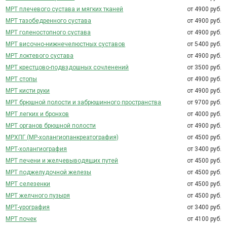
МРТ плечевого сустава и мягких тканей
от 4900 руб.
МРТ тазобедренного сустава
от 4900 руб.
МРТ голеностопного сустава
от 4900 руб.
МРТ височно-нижнечелюстных суставов
от 5400 руб.
МРТ локтевого сустава
от 4900 руб.
МРТ крестцово-подвздошных сочленений
от 3500 руб.
МРТ стопы
от 4900 руб.
МРТ кисти руки
от 4900 руб.
МРТ брюшной полости и забрюшинного пространства
от 9700 руб.
МРТ легких и бронхов
от 4000 руб.
МРТ органов брюшной полости
от 4900 руб.
МРХПГ (МР-холангиопанкреатография)
от 4500 руб.
МРТ-холангиография
от 3400 руб.
МРТ печени и желчевыводящих путей
от 4500 руб.
МРТ поджелудочной железы
от 4500 руб.
МРТ селезенки
от 4500 руб.
МРТ желчного пузыря
от 4500 руб.
МРТ-урография
от 3400 руб.
МРТ почек
от 4100 руб.