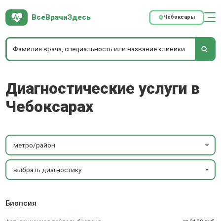
ВсеВрачиЗдесь
Чебоксары
Диагностические услуги в
Чебоксарах
метро/район
выбрать диагностику
Биопсия