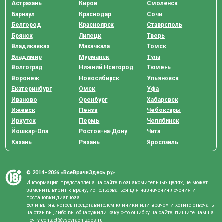
Астрахань
Киров
Смоленск
Барнаул
Краснодар
Сочи
Белгород
Красноярск
Ставрополь
Брянск
Липецк
Тверь
Владикавказ
Махачкала
Томск
Владимир
Мурманск
Тула
Волгоград
Нижний Новгород
Тюмень
Воронеж
Новосибирск
Ульяновск
Екатеринбург
Омск
Уфа
Иваново
Оренбург
Хабаровск
Ижевск
Пенза
Чебоксары
Иркутск
Пермь
Челябинск
Йошкар-Ола
Ростов-на-Дону
Чита
Казань
Рязань
Ярославль
© 2014–2026 «ВсеВрачиЗдесь.ру»
Информация представлена на сайте в ознакомительных целях, не может
заменить визит к врачу, использоваться для назначения лечения и
постановки диагноза.
Если вы являетесь представителем клиники или врачом и хотите отвечать
на отзывы, либо вы обнаружили какую-то ошибку на сайте, пишите нам на
почту
contact@vsevrachizdes.ru