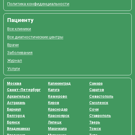
Политика конфиденциальности
Пациенту
Все клиники
Все диагностические центры
Врачи
Заболевания
Журнал
Услуги
Москва
Калининград
Самара
Санкт-Петербург
Калуга
Саратов
Архангельск
Кемерово
Севастополь
Астрахань
Киров
Смоленск
Барнаул
Краснодар
Сочи
Белгород
Красноярск
Ставрополь
Брянск
Липецк
Тверь
Владикавказ
Махачкала
Томск