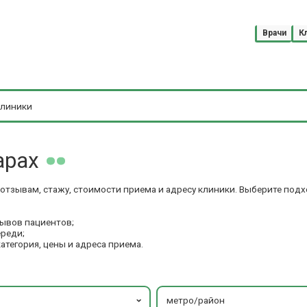
Врачи
К
арах
 отзывам, стажу, стоимости приема и адресу клиники. Выберите под
зывов пациентов;
ереди;
категория, цены и адреса приема.
метро/район