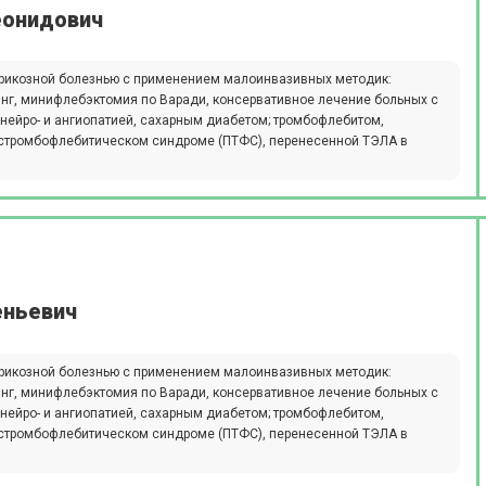
еонидович
арикозной болезнью с применением малоинвазивных методик:
инг, минифлебэктомия по Варади, консервативное лечение больных с
нейро- и ангиопатией, сахарным диабетом; тромбофлебитом,
остромбофлебитическом синдроме (ПТФС), перенесенной ТЭЛА в
еньевич
арикозной болезнью с применением малоинвазивных методик:
инг, минифлебэктомия по Варади, консервативное лечение больных с
нейро- и ангиопатией, сахарным диабетом; тромбофлебитом,
остромбофлебитическом синдроме (ПТФС), перенесенной ТЭЛА в