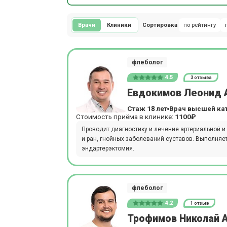
Врачи
Клиники
Сортировка
по рейтингу
флеболог
4.5
3 отзыва
Евдокимов Леонид 
Стаж 18 лет
Врач высшей ка
Стоимость приёма в клинике:
1100₽
Проводит диагностику и лечение артериальной и
и ран, гнойных заболеваний суставов. Выполняе
эндартерэктомия.
флеболог
4.2
1 отзыв
Трофимов Николай 