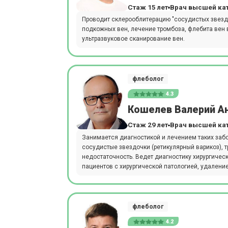
Стаж 15 лет
Врач высшей ка
Проводит склерооблитерацию "сосудистых звездо
подкожных вен, лечение тромбоза, флебита вен 
ультразвуковое сканирование вен.
флеболог
4.3
Кошелев Валерий А
Стаж 29 лет
Врач высшей ка
Занимается диагностикой и лечением таких забо
сосудистые звездочки (ретикулярный варикоз), 
недостаточность. Ведет диагностику хирургиче
пациентов с хирургической патологией, удаление
флеболог
4.2