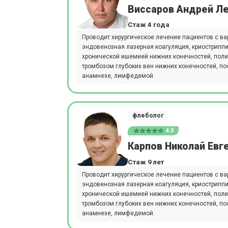
Виссаров Андрей Л
Стаж 4 года
Проводит хирургическое лечение пациентов с в
эндовенозная лазерная коагуляция, криострипп
хронической ишемией нижних конечностей, поли
тромбозом глубоких вен нижних конечностей, п
анамнезе, лимфедемой.
флеболог
4.3
Карпов Николай Евг
Стаж 9 лет
Проводит хирургическое лечение пациентов с в
эндовенозная лазерная коагуляция, криострипп
хронической ишемией нижних конечностей, поли
тромбозом глубоких вен нижних конечностей, п
анамнезе, лимфедемой.