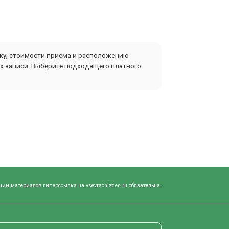
ажу, стоимости приема и расположению
ах записи. Выберите подходящего платного
нии материалов гиперссылка на vsevrachizdes.ru обязательна.