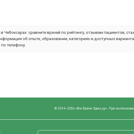
в Чебоксарах: сравните врачей по рейтингу, отзывам пациентов, ст
информация об опыте, образовании, категориях и доступных вариант
 по телефону.
© 2014—2026 «Все Врачи Здесь.ру». При использова
у