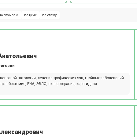
по отзывам
по цене
по стажу
Анатольевич
тегории
 венозной патологии, лечение трофических язв, гнойных заболеваний
т флебэктомия, РЧА, ЭВЛО, склеротерапия, каротидная
Александрович