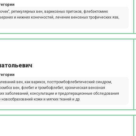
тегории
чек", ретикулярных вен, варикозных притоков, флебэктомию
верхних и нижних конечностей, лечение венозных трофических язв,
натольевич
тегории
леваний вен, как варикоз, посттромбофлебитический синдром,
тромбоз вен, флебит и тромбофлебит, хроническая венозная
ских заболеваний, консультации и предоперационные обследования
 новообразований кожи и мягких тканей и др.