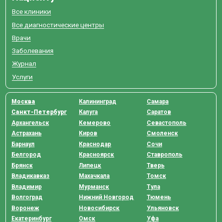
Все клиники
Все диагностические центры
Врачи
Заболевания
Журнал
Услуги
Москва
Калининград
Самара
Санкт-Петербург
Калуга
Саратов
Архангельск
Кемерово
Севастополь
Астрахань
Киров
Смоленск
Барнаул
Краснодар
Сочи
Белгород
Красноярск
Ставрополь
Брянск
Липецк
Тверь
Владикавказ
Махачкала
Томск
Владимир
Мурманск
Тула
Волгоград
Нижний Новгород
Тюмень
Воронеж
Новосибирск
Ульяновск
Екатеринбург
Омск
Уфа